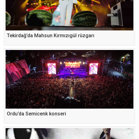
Tekirdağ’da Mahsun Kırmızıgül rüzgarı
Ordu’da Semicenk konseri