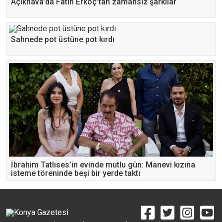
Açıkhava’da Fatih Erkoç’tan zamansız şarkılar
Sahnede pot üstüne pot kırdı
İbrahim Tatlıses’in evinde mutlu gün: Manevi kızına
isteme töreninde beşi bir yerde taktı