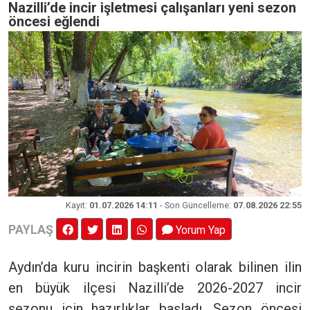
Nazilli’de incir işletmesi çalışanları yeni sezon
öncesi eğlendi
Kayıt
:
01.07.2026 14:11
- Son Güncelleme:
07.08.2026 22:55
PAYLAŞ
Yorum Yap
Aydın’da kuru incirin başkenti olarak bilinen ilin
en büyük ilçesi Nazilli’de 2026-2027 incir
sezonu için hazırlıklar başladı. Sezon öncesi