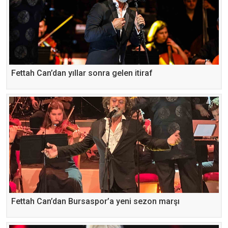
Fettah Can’dan yıllar sonra gelen itiraf
Fettah Can’dan Bursaspor’a yeni sezon marşı