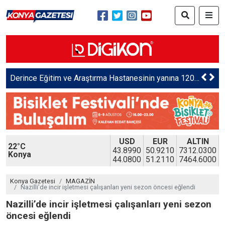
Kastamonu Üniversitesi’nin 4 projesi, TÜBİTAK tarafından desteklenecek
USD
EUR
ALTIN
22°C
43.8990
50.9210
7312.0300
Konya
44.0800
51.2110
7464.6000
Konya Gazetesi
MAGAZİN
Nazilli’de incir işletmesi çalışanları yeni sezon öncesi eğlendi
Nazilli’de incir işletmesi çalışanları yeni sezon
öncesi eğlendi