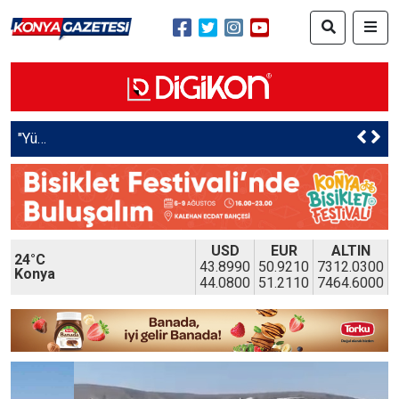
"Yüreğimizdeki Işık"projesi kapsamında çocuklara doğayla iç içe eğitim
USD
EUR
ALTIN
24°C
43.8990
50.9210
7312.0300
Konya
44.0800
51.2110
7464.6000