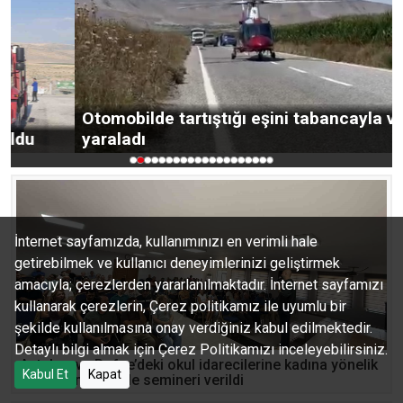
Otomobilde tartıştığı eşini tabancayla vurarak
yaraladı
İnternet sayfamızda, kullanımınızı en verimli hale
getirebilmek ve kullanıcı deneyimlerinizi geliştirmek
amacıyla; çerezlerden yararlanılmaktadır. İnternet sayfamızı
kullanarak çerezlerin, Çerez politikamız ile uyumlu bir
şekilde kullanılmasına onay verdiğiniz kabul edilmektedir.
Detaylı bilgi almak için Çerez Politikamızı inceleyebilirsiniz.
Antakya ve Defne’deki okul idarecilerine kadına yönelik
Kabul Et
Kapat
şiddetle mücadele semineri verildi