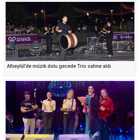
Altıeylül’de müzik dolu gecede Trio sahne aldı