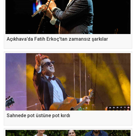
Açıkhava’da Fatih Erkoç’tan zamansız şarkılar
Sahnede pot üstüne pot kırdı