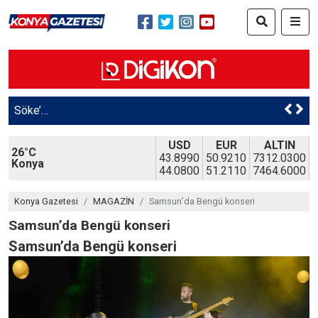
Söke’nin sağlık kahramanları Erciyes’in zirvesinden organ bağışı çağrısı yaptı
USD
EUR
ALTIN
26°C
43.8990
50.9210
7312.0300
Konya
44.0800
51.2110
7464.6000
Konya Gazetesi
MAGAZİN
Samsun’da Bengü konseri
Samsun’da Bengü konseri
Samsun’da Bengü konseri