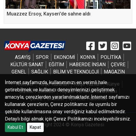
Muazzez Ersoy, Kayseri’de sahne aldı
ASAYİŞ
SPOR
EKONOMİ
KONYA
POLİTİKA
KÜLTÜR SANAT
EĞİTİM
HABERDE İNSAN
ÇEVRE
GENEL
SAĞLIK
BİLİM VE TEKNOLOJİ
MAGAZİN
İnternet sayfamızda, kullanımınızı en verimli hale
Anketler
Köşe Yazarları
Köşe Yazıları
Künye
getirebilmek ve kullanıcı deneyimlerinizi geliştirmek
Gizlilik Politikası
Kişisel Verilerin Korunması
amacıyla; çerezlerden yararlanılmaktadır. İnternet sayfamızı
Çerez Politikası
İçerikler Hakkında
kullanarak çerezlerin, Çerez politikamız ile uyumlu bir
şekilde kullanılmasına onay verdiğiniz kabul edilmektedir.
Detaylı bilgi almak için Çerez Politikamızı inceleyebilirsiniz.
Copyright 2024 © Konya Gazetesi
Kabul Et
Kapat