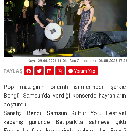
Kayıt
:
29.06.2026 11:04
- Son Güncelleme:
06.08.2026 17:36
PAYLAŞ
Yorum Yap
Pop müziğinin önemli isimlerinden şarkıcı
Bengü, Samsun’da verdiği konserde hayranlarını
coşturdu.
Sanatçı Bengü Samsun Kültür Yolu Festivali
kapanış gününde Batıpark’ta sahneye çıktı.
Festivalin final konserinde sahne alan Bengü,